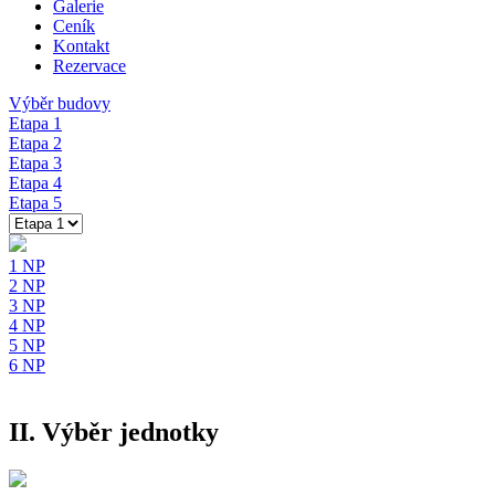
Galerie
Ceník
Kontakt
Rezervace
Výběr budovy
Etapa 1
Etapa 2
Etapa 3
Etapa 4
Etapa 5
1 NP
2 NP
3 NP
4 NP
5 NP
6 NP
II.
Výběr jednotky