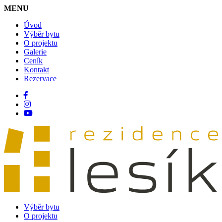
MENU
Úvod
Výběr bytu
O projektu
Galerie
Ceník
Kontakt
Rezervace
Výběr bytu
O projektu