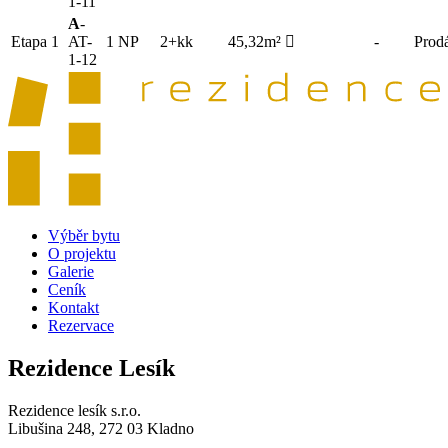
1-11
A
-
Etapa 1
AT-
1 NP
2+kk
45,32m²
-
Prod
1-12
Výběr bytu
O projektu
Galerie
Ceník
Kontakt
Rezervace
Rezidence Lesík
Rezidence lesík s.r.o.
Libušina 248, 272 03 Kladno