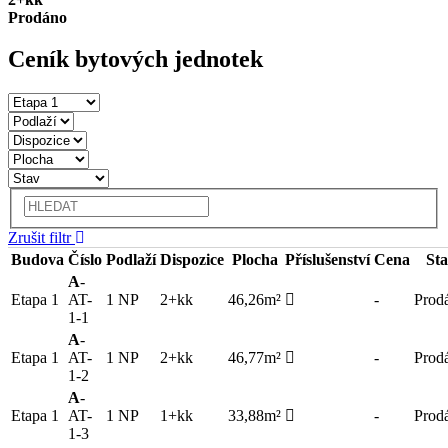
Prodáno
Ceník bytových jednotek
Zrušit filtr
Budova
Číslo
Podlaží
Dispozice
Plocha
Příslušenství
Cena
Sta
A
-
Etapa 1
AT-
1 NP
2+kk
46,26m²
-
Prod
1-1
A
-
Etapa 1
AT-
1 NP
2+kk
46,77m²
-
Prod
1-2
A
-
Etapa 1
AT-
1 NP
1+kk
33,88m²
-
Prod
1-3