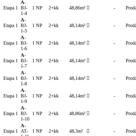
A
-
Etapa 1
BJ-
1 NP
2+kk
48,86m²
-
Prod
1-4
A
-
Etapa 1
BJ-
1 NP
2+kk
48,14m²
-
Prod
1-5
A
-
Etapa 1
BJ-
1 NP
2+kk
48,14m²
-
Prod
1-6
A
-
Etapa 1
BJ-
1 NP
2+kk
48,14m²
-
Prod
1-7
A
-
Etapa 1
BJ-
1 NP
2+kk
48,14m²
-
Prod
1-8
A
-
Etapa 1
BJ-
1 NP
2+kk
48,14m²
-
Prod
1-9
A
-
Etapa 1
BJ-
1 NP
2+kk
48,86m²
-
Prod
1-10
A
-
Etapa 1
AT-
1 NP
2+kk
48,3m²
-
Prod