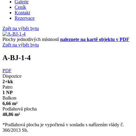
Galerie
Ceník
Kontakt
Rezervace
Zpět na výběr bytu
Plochy jednotlivých místností
naleznete na kartě objektu v PDF
Zpět na výběr bytu
A-BJ-1-4
PDF
Dispozice
2+kk
Patro
1 NP
Balkon
6,66 m²
Podlahová plocha
48,86 m²
*Podlahová plocha je vypočtená v souladu s nařízením vlády č.
366/2013 Sb.