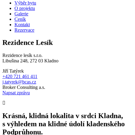
Výběr bytu
O projektu
Galerie
Ceník
Kontakt
Rezervace
Rezidence Lesík
Rezidence lesík s.r.o.
Libušina 248, 272 03 Kladno
Jiří Tatýrek
+420 721 461 411
j.tatyrek@bcas.cz
Broker Consulting a.s.
Napsat zprávu
Krásná, klidná lokalita v srdci Kladna,
s výhledem na klidné údolí kladenského
Podprůhonu.