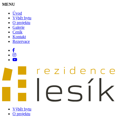
MENU
Úvod
Výběr bytu
O projektu
Galerie
Ceník
Kontakt
Rezervace
Výběr bytu
O projektu